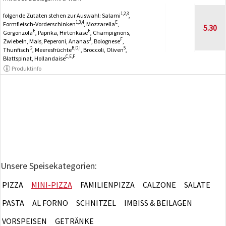
1,2,3
folgende Zutaten stehen zur Auswahl: Salami
,
1,3,4
E
Formfleisch-Vorderschinken
, Mozzarella
,
5.30
E
E
Gorgonzola
, Paprika, Hirtenkäse
, Champignons,
J
F
Zwiebeln, Mais, Peperoni, Ananas
, Bolognese
,
D
B,D,I
5
Thunfisch
, Meeresfrüchte
, Broccoli, Oliven
,
C,E,F
Blattspinat, Hollandaise
Produktinfo
Unsere Speisekategorien:
PIZZA
MINI-PIZZA
FAMILIENPIZZA
CALZONE
SALATE
PASTA
AL FORNO
SCHNITZEL
IMBISS & BEILAGEN
VORSPEISEN
GETRÄNKE