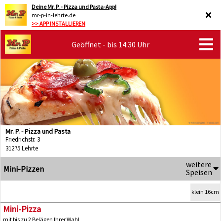
Deine Mr. P. - Pizza und Pasta-App!
mr-p-in-lehrte.de
>> APP INSTALLIEREN
Geöffnet - bis 14:30 Uhr
Mr. P. - Pizza und Pasta
Friedrichstr. 3
31275 Lehrte
weitere
Mini-Pizzen
Speisen
klein 16cm
Mini-Pizza
mit bis zu 2 Belägen Ihrer Wahl